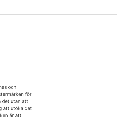
chas och
istermärken för
 det utan att
 att utöka det
ken är att