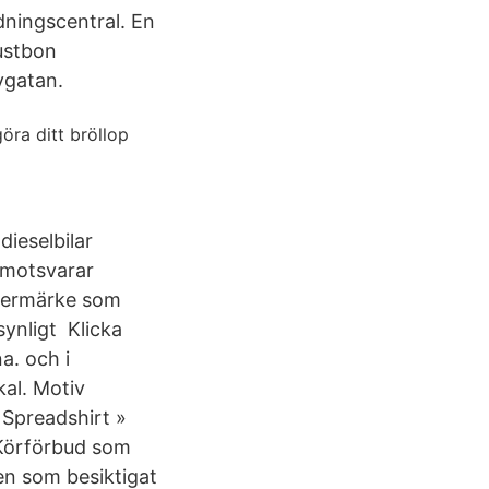
dningscentral.
En
ustbon
ygatan.
öra ditt bröllop
ieselbilar
m motsvarar
stermärke som
synligt Klicka
a. och i
kal. Motiv
 Spreadshirt »
 Körförbud som
en som besiktigat