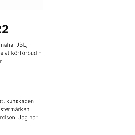
22
amaha, JBL,
elat körförbud –
r
et, kunskapen
listermärken
relsen. Jag har