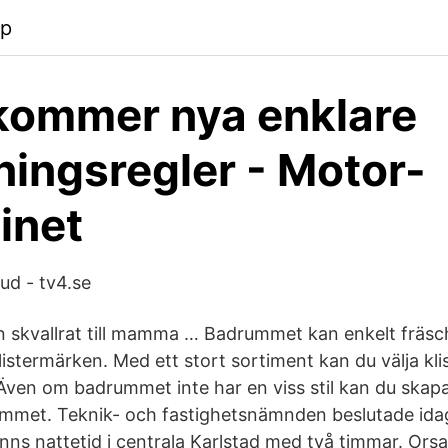
pp
kommer nya enklare
ningsregler - Motor-
inet
ud - tv4.se
n skvallrat till mamma … Badrummet kan enkelt fräs
istermärken. Med ett stort sortiment kan du välja kl
. Även om badrummet inte har en viss stil kan du skapa
mmet. Teknik- och fastighetsnämnden beslutade idag
nns nattetid i centrala Karlstad med två timmar. Orsa