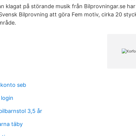
an klagat på störande musik från Bilprovningar.se ha
Svensk Bilprovning att göra Fem motiv, cirka 20 styck
område.
 konto seb
 login
ilbarnstol 3,5 år
arna täby