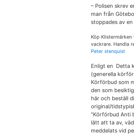
– Polisen skrev 
man från Götebor
stoppades av en 
Köp Klistermärken 
vackrare. Handla r
Peter stenquist
Enligt en Detta 
(generella körfö
Körförbud som me
den som besiktig
här och beställ d
original/tidstypis
”Körförbud Anti 
lätt att ta av, 
meddelats vid pe