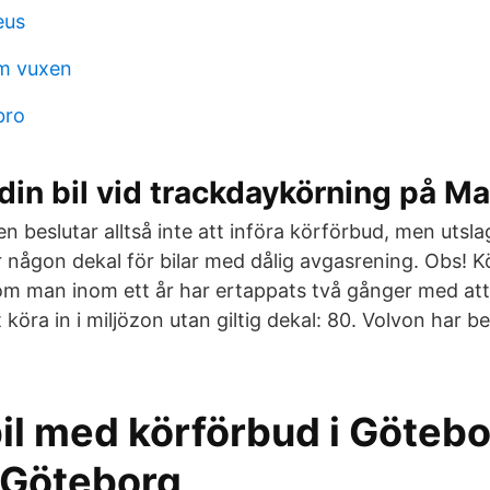
eus
sm vuxen
bro
 din bil vid trackdaykörning på M
 beslutar alltså inte att införa körförbud, men utsla
er någon dekal för bilar med dålig avgasrening. Obs! 
om man inom ett år har ertappats två gånger med at
t köra in i miljözon utan giltig dekal: 80. Volvon har 
il med körförbud i Götebo
t Göteborg