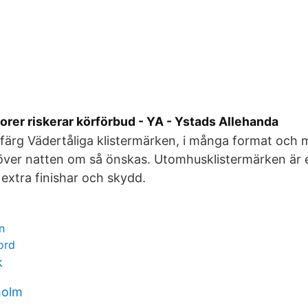
rer riskerar körförbud - YA - Ystads Allehanda
h färg Vädertåliga klistermärken, i många format och
ver natten om så önskas. Utomhusklistermärken är e
 extra finishar och skydd.
n
ord
k
holm