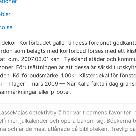
tioner
bler
mo.se
ildekor Körförbudet gäller till dess fordonet godkänt
fordon som belagts med körförbud förses med ett kli
at o.m. 2007.03.01 kan i Tyskland städer och kommu
zoner. Förutsättningen är att dessa är särskilt utsky
den Körförbudsmärke. 1,00kr. Klisterdekal för fönster
 kr · ‎I lager 1 mars 2009 — När Kalla fakta i dag grans
sanmärkningar eller p-böter.
sseMajas detektivbyrå har varit barnens favoriter i 
elfilmer, julkalender och opera bakom sig. Böckerna 
orna och är de mest utlånade på biblioteken. Trevlig 