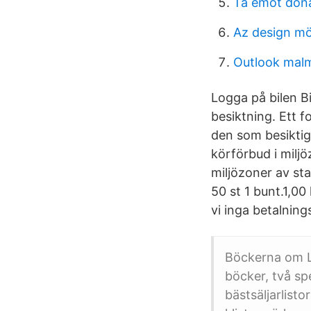
Ta emot dona
Az design mö
Outlook mal
Logga på bilen B
besiktning. Ett 
den som besiktig
körförbud i miljö
miljözoner av sta
50 st 1 bunt.1,00
vi inga betalning
Böckerna om La
böcker, två sp
bästsäljarlist