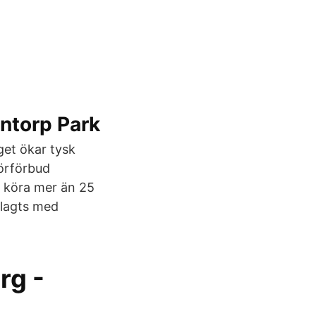
antorp Park
get ökar tysk
Körförbud
t köra mer än 25
belagts med
rg -