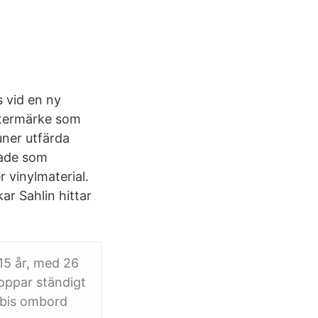
s vid en ny
stermärke som
ner utfärda
ltade som
 vinylmaterial.
kar Sahlin hittar
15 år, med 26
toppar ständigt
bäbis ombord