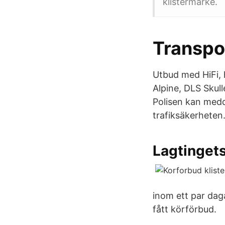
klistermärke.
Transpo
Utbud med HiFi, 
Alpine, DLS Skul
Polisen kan medd
trafiksäkerheten
Lagtingets
inom ett par dag
fått körförbud.