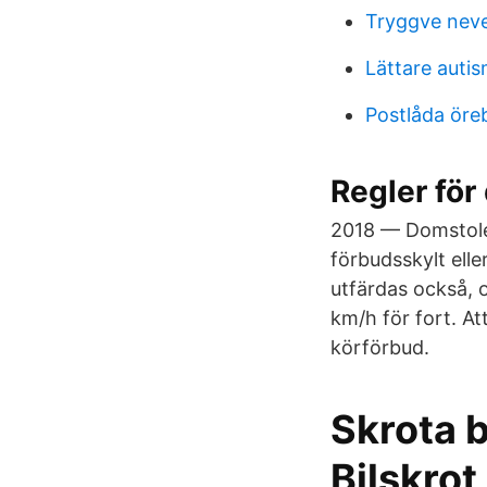
Tryggve nev
Lättare auti
Postlåda öre
Regler för
2018 — Domstolen
förbudsskylt ell
utfärdas också, 
km/h för fort. At
körförbud.
Skrota b
Bilskro