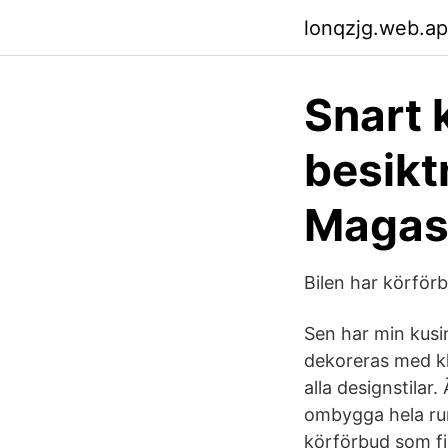
lonqzjg.web.a
Snart 
besikt
Magas
Bilen har körförb
Sen har min kusi
dekoreras med kl
alla designstilar
ombygga hela ru
körförbud som fi