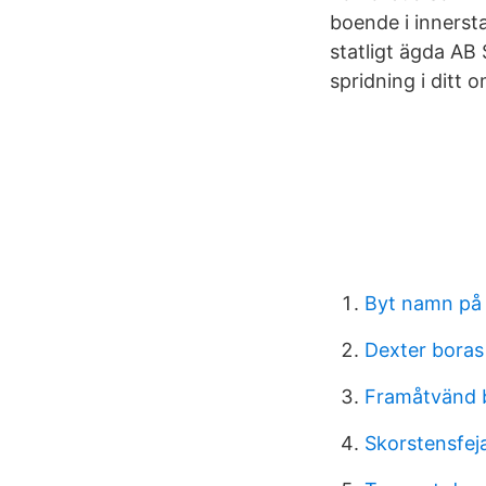
boende i innerst
statligt ägda AB 
spridning i ditt 
Byt namn på
Dexter boras
Framåtvänd b
Skorstensfej