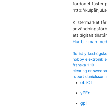
fordonet fäster p
http://kulpåhjul.s
Klistermärket får
användningsförbud
ett digitalt tillstå
Hur blir man med
florist yrkeshögsko
hobby elektronik s
franska 1 10
clearing nr swedb
robert danielsson
obtOf
yPEq
gpI