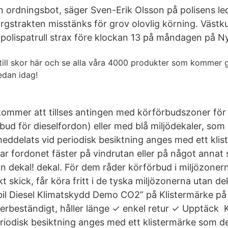
en ordningsbot, säger Sven-Erik Olsson på polisens le
gstrakten misstänks för grov olovlig körning. Västk
polispatrull strax före klockan 13 på måndagen på N
till skor här och se alla våra 4000 produkter som kommer g
edan idag!
kommer att tillses antingen med körförbudszoner för d
rbud för dieselfordon) eller med blå miljödekaler, so
ddelats vid periodisk besiktning anges med ett kli
ar fordonet fäster på vindrutan eller på något annat 
in dekal! dekal. För dem råder körförbud i miljözonern
kt skick, får köra fritt i de tyska miljözonerna utan de
bil Diesel Klimatskydd Demo CO2” på Klistermärke på
väderbeständigt, håller länge ✓ enkel retur ✓ Upptäck
riodisk besiktning anges med ett klistermärke som d