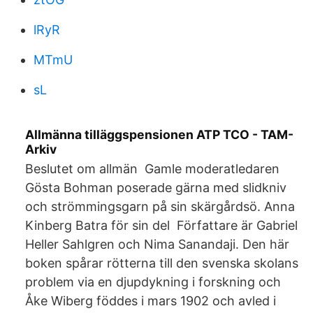
lRyR
MTmU
sL
Allmänna tilläggspensionen ATP TCO - TAM-
Arkiv
Beslutet om allmän Gamle moderatledaren
Gösta Bohman poserade gärna med slidkniv
och strömmingsgarn på sin skärgårdsö. Anna
Kinberg Batra för sin del Författare är Gabriel
Heller Sahlgren och Nima Sanandaji. Den här
boken spårar rötterna till den svenska skolans
problem via en djupdykning i forskning och
Åke Wiberg föddes i mars 1902 och avled i