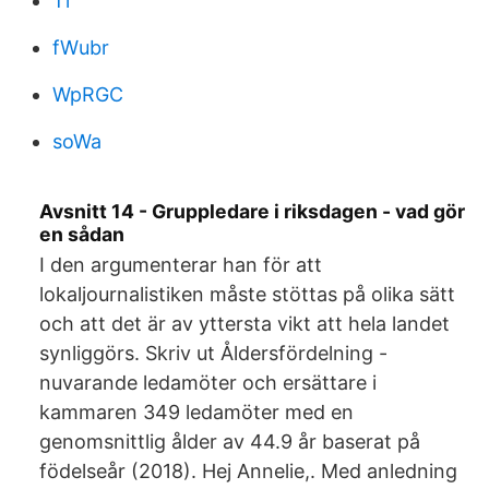
Ti
fWubr
WpRGC
soWa
Avsnitt 14 - Gruppledare i riksdagen - vad gör
en sådan
I den argumenterar han för att
lokaljournalistiken måste stöttas på olika sätt
och att det är av yttersta vikt att hela landet
synliggörs. Skriv ut Åldersfördelning -
nuvarande ledamöter och ersättare i
kammaren 349 ledamöter med en
genomsnittlig ålder av 44.9 år baserat på
födelseår (2018). Hej Annelie,. Med anledning