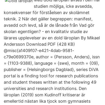
studien möjliga, icke avsedda,
konsekvenser för förståelsen av skolämnet
teknik. 2 När det gäller begreppen: manifest,
avsedd och levd, så är de lånade från Vad gör
skolan egentligen? - en kvalitativ studie av
lärares upplevelser av en dold läroplan By Mikael
Andersson Download PDF (428 KB)
@misc{a1409f07-e421-4dab-9581-
c79e0699370e, author = {Persson, Anders}, issn
= {1103-9388}, language = {swe}, month = {09},
publisher = {Helsingborgs Dagblad}, series DiVA
portal is a finding tool for research publications
and student theses written at the following 49
universities and research institutions. Den
läroplan (2019) som Kudinoff kritiserar är
emellertid nästan lika tjock som gymnasiets