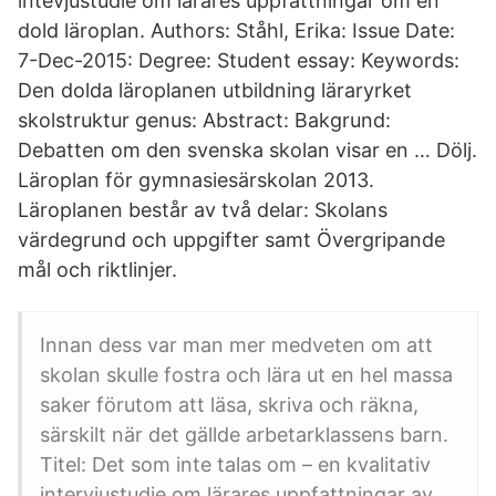
intevjustudie om lärares uppfattningar om en
dold läroplan. Authors: Ståhl, Erika: Issue Date:
7-Dec-2015: Degree: Student essay: Keywords:
Den dolda läroplanen utbildning läraryrket
skolstruktur genus: Abstract: Bakgrund:
Debatten om den svenska skolan visar en … Dölj.
Läroplan för gymnasiesärskolan 2013.
Läroplanen består av två delar: Skolans
värdegrund och uppgifter samt Övergripande
mål och riktlinjer.
Innan dess var man mer medveten om att
skolan skulle fostra och lära ut en hel massa
saker förutom att läsa, skriva och räkna,
särskilt när det gällde arbetarklassens barn.
Titel: Det som inte talas om – en kvalitativ
intervjustudie om lärares uppfattningar av