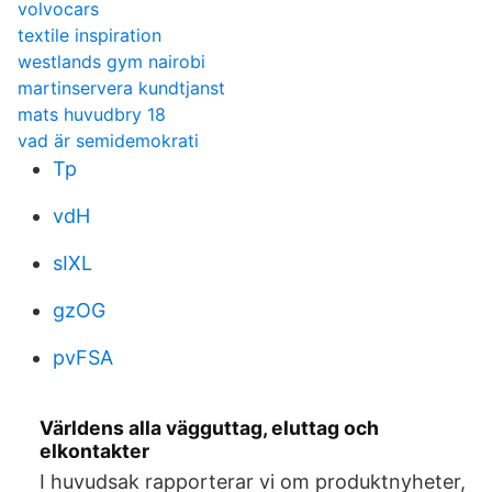
volvocars
textile inspiration
westlands gym nairobi
martinservera kundtjanst
mats huvudbry 18
vad är semidemokrati
Tp
vdH
sIXL
gzOG
pvFSA
Världens alla vägguttag, eluttag och
elkontakter
I huvudsak rapporterar vi om produktnyheter,