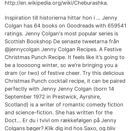
http://en.wikipedia.org/wiki/Cheburashka.
Inspiration till historierna hittar hon i … Jenny
Colgan has 64 books on Goodreads with 659541
ratings. Jenny Colgan's most popular series is
Scottish Bookshop De senaste tweetarna från
@jennycolgan Jenny Colgan Recipes. A Festive
Christmas Punch Recipe. It feels like it’s going to
be a looooong winter, so we’re bringing you a
dram (or two) of festive cheer. Try this delicious
Christmas Punch cocktail recipe, it can be paired
perfectly with Jenny Jenny Colgan (born 14
September 1972 in Prestwick, Ayrshire,
Scotland) is a writer of romantic comedy fiction
and science-fiction. She has written for the
Doct… Er du i tvivl om rækkefølgen på Jenny
Colgans bøger? Klik dig ind hos Saxo, og bliv